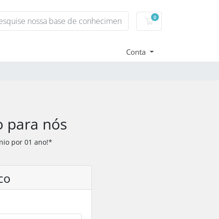
0
Carrinho de Compr
Conta
o para nós
nio por 01 ano!*
co